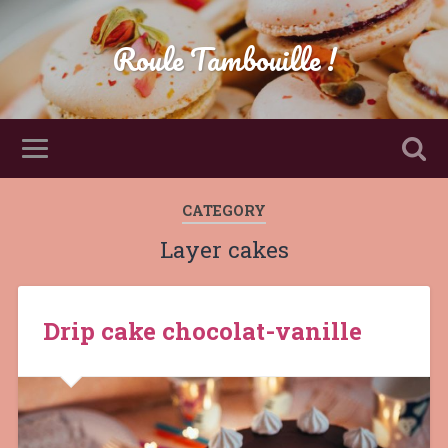
Roule Tambouille !
CATEGORY
Layer cakes
Drip cake chocolat-vanille