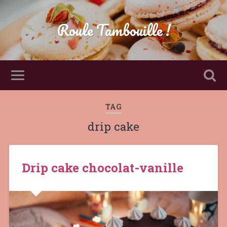
Roule Tambouille !
TAG
drip cake
Drip cake chocolat-vanille