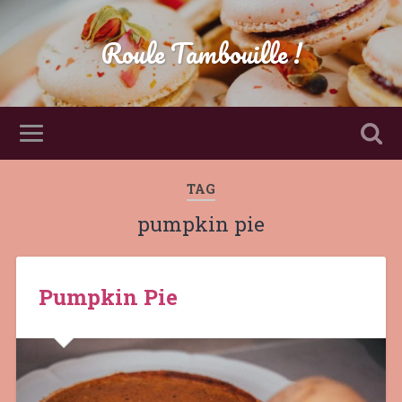
Roule Tambouille !
TAG
pumpkin pie
Pumpkin Pie