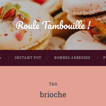
Roule Tambouille !
INSTANT POT
BONNES ADRESSES
P
TAG
brioche