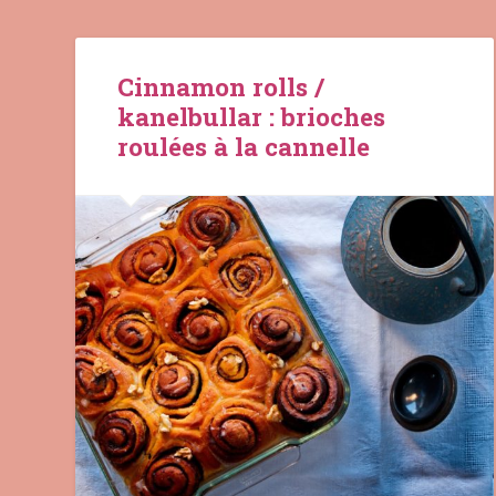
Cinnamon rolls /
kanelbullar : brioches
roulées à la cannelle