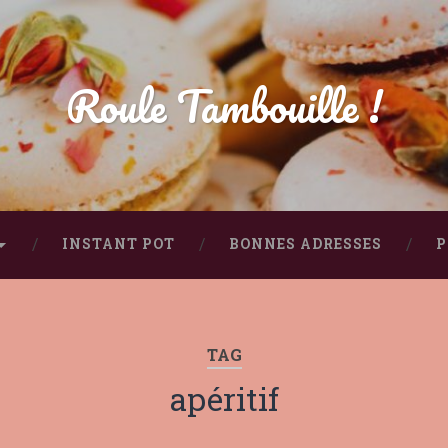
Roule Tambouille !
INSTANT POT
BONNES ADRESSES
P
TAG
apéritif