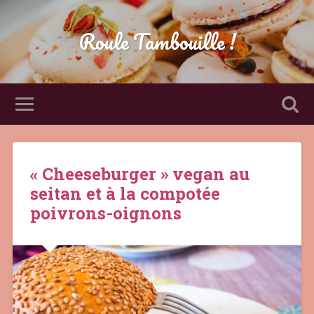
Roule Tambouille !
« Cheeseburger » vegan au
seitan et à la compotée
poivrons-oignons