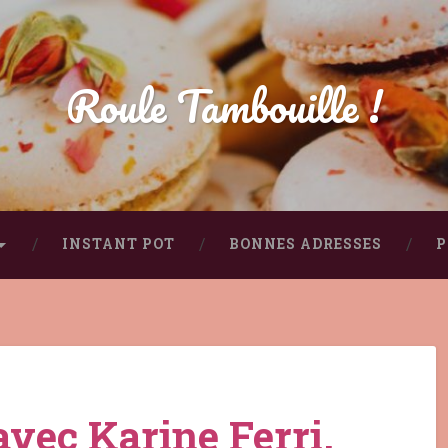
Roule Tambouille !
INSTANT POT
BONNES ADRESSES
P
avec Karine Ferri,