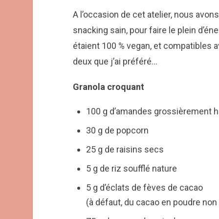
A l’occasion de cet atelier, nous avo
snacking sain, pour faire le plein d’én
étaient 100 % vegan, et compatibles a
deux que j’ai préféré…
Granola croquant
100 g d’amandes grossièrement 
30 g de popcorn
25 g de raisins secs
5 g de riz soufflé nature
5 g d’éclats de fèves de cacao
(à défaut, du cacao en poudre non